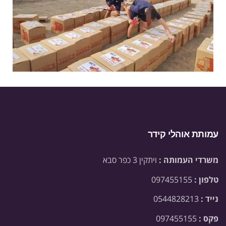
עמותת אוהלי קידר
משרדי העמותה :
ויתקין 3 כפר סבא
טלפון :
097455155
נייד :
0544828213
פקס :
097455155