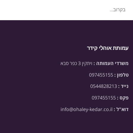
בקרוב…
עמותת אוהלי קידר
משרדי העמותה :
ויתקין 3 כפר סבא
טלפון :
097455155
נייד :
0544828213
פקס :
097455155
דוא"ל :
info@ohaley-kedar.co.il