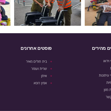
ם מהירים
פוסטים אחרונים
וידאו
בית חולים מאיר
שרית ועומר
עיתונות
איתן
יות
אמץ רופא
מזון
קשר