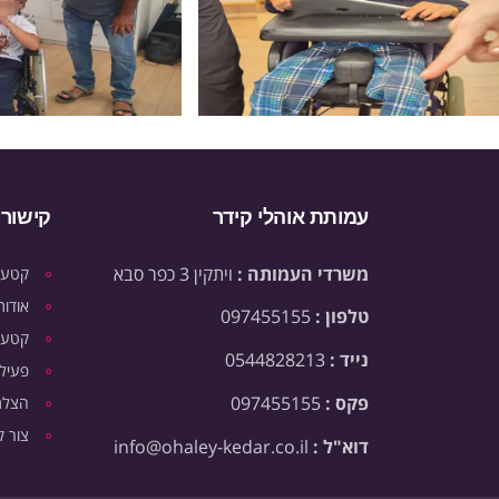
עמותת אוהלי קידר
קישורי
משרדי העמותה :
ויתקין 3 כפר סבא
קטעי 
אודות
טלפון :
097455155
קטעי 
נייד :
0544828213
פעילו
פקס :
097455155
הצלת 
צור 
דוא"ל :
info@ohaley-kedar.co.il